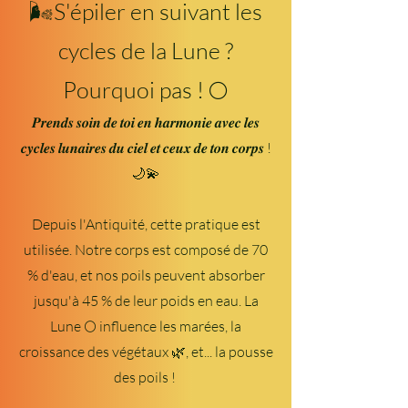
🌬S'épiler en suivant les
cycles de la Lune ?
Pourquoi pas ! 🌕
𝑷𝒓𝒆𝒏𝒅𝒔 𝒔𝒐𝒊𝒏 𝒅𝒆 𝒕𝒐𝒊 𝒆𝒏 𝒉𝒂𝒓𝒎𝒐𝒏𝒊𝒆 𝒂𝒗𝒆𝒄 𝒍𝒆𝒔
𝒄𝒚𝒄𝒍𝒆𝒔 𝒍𝒖𝒏𝒂𝒊𝒓𝒆𝒔 𝒅𝒖 𝒄𝒊𝒆𝒍 𝒆𝒕 𝒄𝒆𝒖𝒙 𝒅𝒆 𝒕𝒐𝒏 𝒄𝒐𝒓𝒑𝒔 !
🌙💫
Depuis l'Antiquité, cette pratique est
utilisée. Notre corps est composé de 70
% d'eau, et nos poils peuvent absorber
jusqu'à 45 % de leur poids en eau. La
Lune 🌕 influence les marées, la
croissance des végétaux 🌿, et... la pousse
des poils !