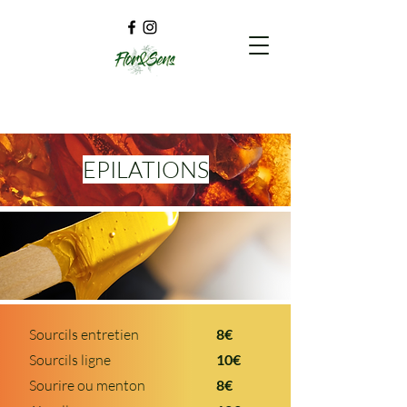
EPILATIONS
Sourcils entretien
8€
Sourcils ligne
10€
Sourire ou menton
8€