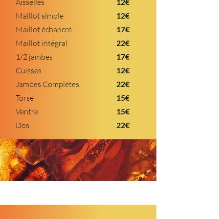
Aisselles
12€
Maillot simple
12€
Maillot échancré
17€
Maillot intégral
22€
1/2 jambes
17€
Cuisses
12€
Jambes Complètes
22€
Torse
15€
Ventre
15€
Dos
22€