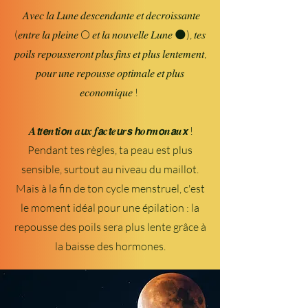
𝐴𝑣𝑒𝑐 𝑙𝑎 𝐿𝑢𝑛𝑒 𝑑𝑒𝑠𝑐𝑒𝑛𝑑𝑎𝑛𝑡𝑒 𝑒𝑡 𝑑𝑒𝑐𝑟𝑜𝑖𝑠𝑠𝑎𝑛𝑡𝑒
(𝑒𝑛𝑡𝑟𝑒 𝑙𝑎 𝑝𝑙𝑒𝑖𝑛𝑒 🌕 𝑒𝑡 𝑙𝑎 𝑛𝑜𝑢𝑣𝑒𝑙𝑙𝑒 𝐿𝑢𝑛𝑒 🌑), 𝑡𝑒𝑠
𝑝𝑜𝑖𝑙𝑠 𝑟𝑒𝑝𝑜𝑢𝑠𝑠𝑒𝑟𝑜𝑛𝑡 𝑝𝑙𝑢𝑠 𝑓𝑖𝑛𝑠 𝑒𝑡 𝑝𝑙𝑢𝑠 𝑙𝑒𝑛𝑡𝑒𝑚𝑒𝑛𝑡,
𝑝𝑜𝑢𝑟 𝑢𝑛𝑒 𝑟𝑒𝑝𝑜𝑢𝑠𝑠𝑒 𝑜𝑝𝑡𝑖𝑚𝑎𝑙𝑒 𝑒𝑡 𝑝𝑙𝑢𝑠
𝑒𝑐𝑜𝑛𝑜𝑚𝑖𝑞𝑢𝑒 !
𝑨𝙩𝒕𝙚𝒏𝙩𝒊𝙤𝒏 𝒂𝙪𝒙 𝒇𝙖𝒄𝙩𝒆𝙪𝒓𝙨 𝙝𝒐𝙧𝒎𝙤𝒏𝙖𝒖𝙭 !
Pendant tes règles, ta peau est plus
sensible, surtout au niveau du maillot.
Mais à la fin de ton cycle menstruel, c'est
le moment idéal pour une épilation : la
repousse des poils sera plus lente grâce à
la baisse des hormones.